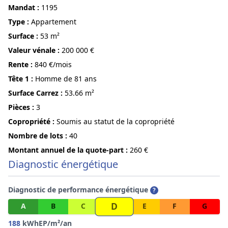
Mandat :
1195
Type :
Appartement
surface :
53 m²
Valeur vénale :
200 000 €
Rente :
840 €/mois
Tête 1 :
Homme de 81 ans
Surface Carrez :
53.66 m²
pièces :
3
Copropriété :
Soumis au statut de la copropriété
Nombre de lots :
40
Montant annuel de la quote-part :
260 €
Diagnostic énergétique
Diagnostic de performance énergétique
?
D
A
B
C
E
F
G
188
kWhEP/m²/an