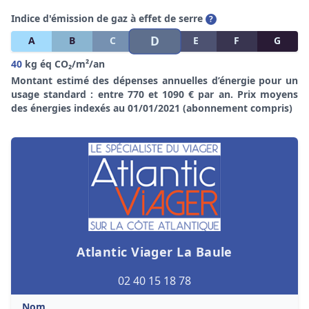
Indice d'émission de gaz à effet de serre
?
D
A
B
C
E
F
G
40
kg éq CO₂/m²/an
Montant estimé des dépenses annuelles d’énergie pour un
usage standard : entre 770 et 1090 € par an. Prix moyens
des énergies indexés au 01/01/2021 (abonnement compris)
Atlantic Viager La Baule
02 40 15 18 78
Nom