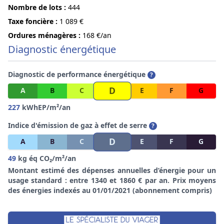
Nombre de lots :
444
Taxe foncière :
1 089 €
Ordures ménagères :
168 €/an
Diagnostic énergétique
Diagnostic de performance énergétique
?
D
A
B
C
E
F
G
227
kWhEP/m²/an
Indice d'émission de gaz à effet de serre
?
D
A
B
C
E
F
G
49
kg éq CO₂/m²/an
Montant estimé des dépenses annuelles d’énergie pour un
usage standard : entre 1340 et 1860 € par an. Prix moyens
des énergies indexés au 01/01/2021 (abonnement compris)