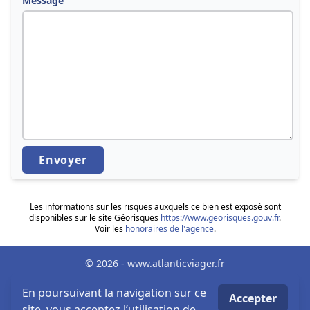
Message
Envoyer
Les informations sur les risques auxquels ce bien est exposé sont
disponibles sur le site Géorisques
https://www.georisques.gouv.fr
.
Voir les
honoraires de l'agence
.
© 2026 - www.atlanticviager.fr
Mentions Légales
Biens par villes
En poursuivant la navigation sur ce
Accepter
MLI -Mon Logiciel Immobilier - Logiciel & Site internet
site, vous acceptez l’utilisation de