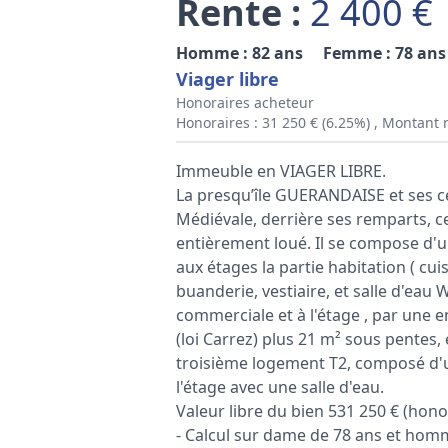
Rente :
2 400 €
Homme : 82 ans
Femme : 78 ans
Viager libre
Honoraires acheteur
Honoraires : 31 250 € (6.25%) , Montant 
Immeuble en VIAGER LIBRE.
La presqu’île GUERANDAISE et ses cé
Médiévale, derrière ses remparts, c
entièrement loué. Il se compose d'
aux étages la partie habitation ( cui
buanderie, vestiaire, et salle d'eau
commerciale et à l'étage , par une 
(loi Carrez) plus 21 m² sous pentes,
troisième logement T2, composé d'u
l'étage avec une salle d'eau.
Valeur libre du bien 531 250 € (hono
- Calcul sur dame de 78 ans et hom