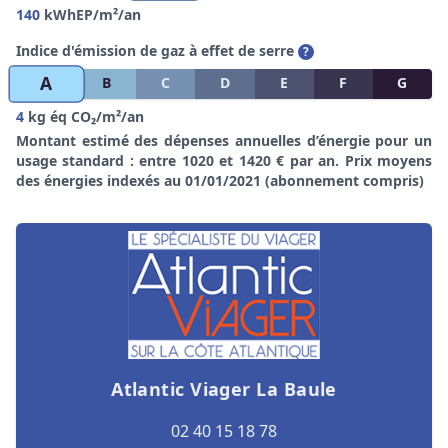
140
kWhEP/m²/an
Indice d'émission de gaz à effet de serre
?
A
B
C
D
E
F
G
4
kg éq CO₂/m²/an
Montant estimé des dépenses annuelles d’énergie pour un
usage standard : entre 1020 et 1420 € par an. Prix moyens
des énergies indexés au 01/01/2021 (abonnement compris)
Atlantic Viager La Baule
02 40 15 18 78