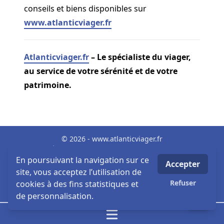
conseils et biens disponibles sur
www.atlanticviager.fr
Atlanticviager.fr
– Le spécialiste du viager,
au service de votre sérénité et de votre
patrimoine.
© 2026 - www.atlanticviager.fr
Mentions Légales
Biens par villes
En poursuivant la navigation sur ce
Accepter
MLI -Mon Logiciel Immobilier - Logiciel & Site internet
site, vous acceptez l’utilisation de
viager
Refuser
cookies à des fins statistiques et
Honoraires
de personnalisation.