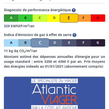
Diagnostic de performance énergétique
?
E
A
B
C
D
F
G
329
kWhEP/m²/an
Indice d'émission de gaz à effet de serre
?
C
A
B
D
E
F
G
11
kg éq CO₂/m²/an
Montant estimé des dépenses annuelles d’énergie pour un
usage standard : entre 3200 et 4360 € par an. Prix moyens
des énergies indexés au 01/01/2021 (abonnement compris)