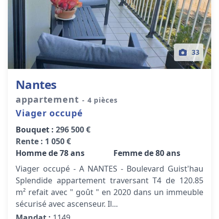
33
Nantes
appartement
- 4 pièces
Viager occupé
Bouquet :
296 500 €
Rente :
1 050 €
Homme de 78 ans
Femme de 80 ans
Viager occupé - A NANTES - Boulevard Guist'hau
Splendide appartement traversant T4 de 120.85
m² refait avec " goût " en 2020 dans un immeuble
sécurisé avec ascenseur. Il...
Mandat :
1149