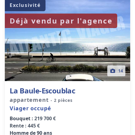
Exclusivité
Déjà vendu par l'agence
14
La Baule-Escoublac
appartement
- 2 pièces
Viager occupé
Bouquet :
219 700 €
Rente :
445 €
Homme de 90 ans