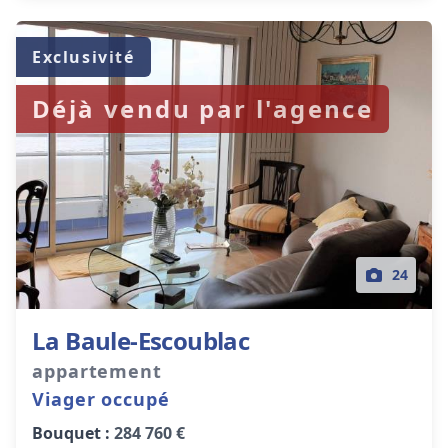
Exclusivité
Déjà vendu par l'agence
24
La Baule-Escoublac
appartement
Viager occupé
Bouquet :
284 760 €